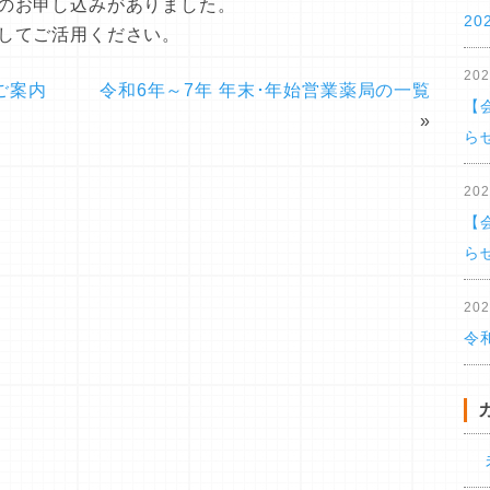
のお申し込みがありました。
20
してご活用ください。
20
ご案内
令和6年～7年 年末･年始営業薬局の一覧
【
»
ら
20
【
ら
20
令