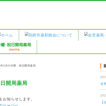
23年2月の日曜・祝日開局薬局
20
祝日開局薬局
令
20
局をお知らせします。
【
局のページへ