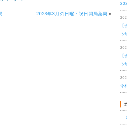
20
局
2023年3月の日曜・祝日開局薬局
»
20
【
ら
20
【
ら
20
令